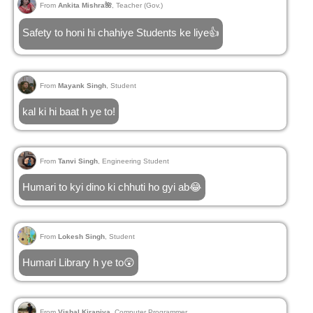
From
Ankita Mishra🌺
, Teacher (Gov.)
Safety to honi hi chahiye Students ke liye👍
From
Mayank Singh
, Student
kal ki hi baat h ye to!
From
Tanvi Singh
, Engineering Student
Humari to kyi dino ki chhuti ho gyi ab😂
From
Lokesh Singh
, Student
Humari Library h ye to😲
From
Vishal Kiraniya
, Computer Programmer