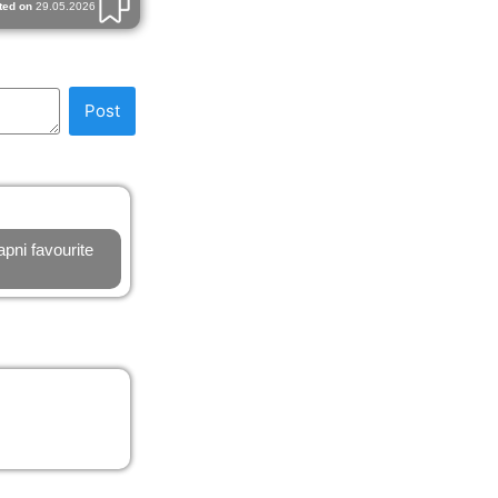
ted on
29.05.2026
Post
pni favourite