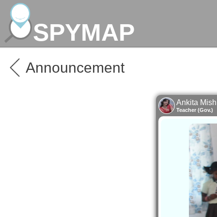
SPYMAP
Announcement
Ankita Mish
Teacher (Gov.)