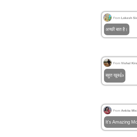
From
Lokesh Si
अच्छी बात है।
From
Vishal Kir
बहुत खूब👍
From
Ankita Mis
It's Amazing M