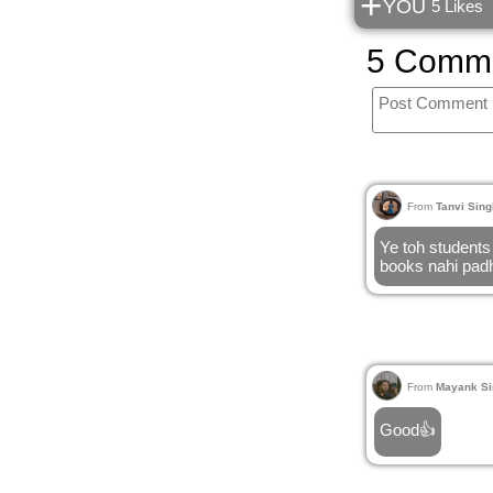
+
YOU
5 Likes
5 Comm
From
Tanvi Sing
Ye toh students
books nahi padh
From
Mayank Si
Good👍