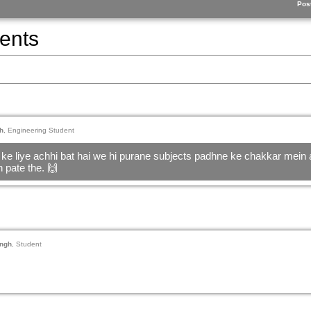
Pos
ents
h
, Engineering Student
 ke liye achhi bat hai we hi purane subjects padhne ke chakkar mein a
 pate the. 🙌
ngh
, Student