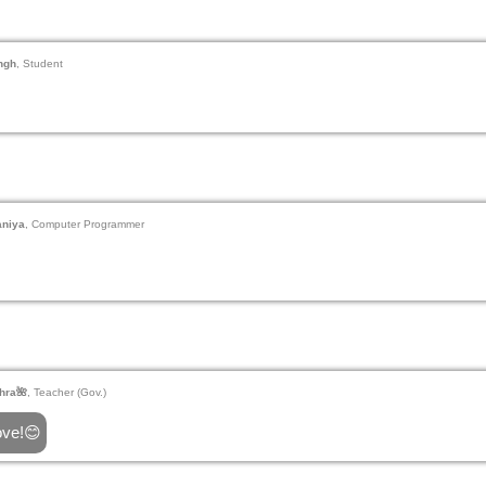
ngh
, Student
aniya
, Computer Programmer
hra🌺
, Teacher (Gov.)
ove!😊