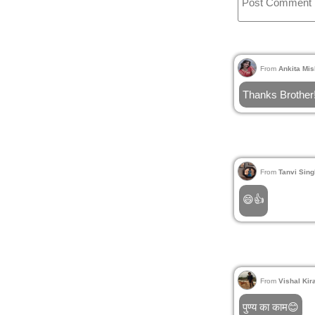
From
Ankita Mis
Thanks Brother
From
Tanvi Sing
😄👍
From
Vishal Kir
पुण्य का काम😊