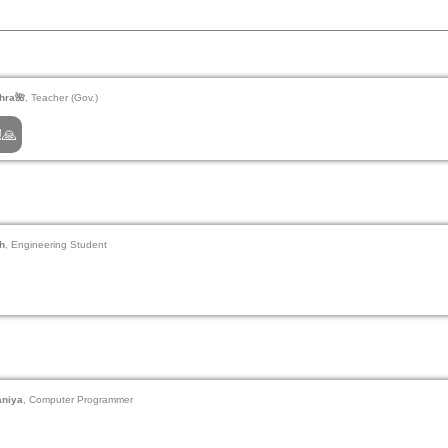
hra🌺
, Teacher (Gov.)
!🙏
h
, Engineering Student
aniya
, Computer Programmer