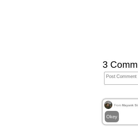
3 Comm
From
Mayank Si
Okey