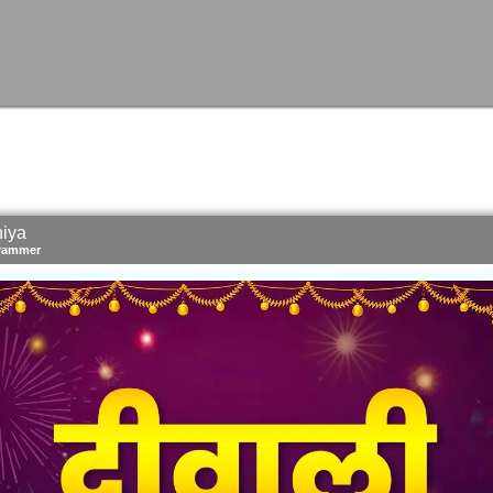
niya
rammer