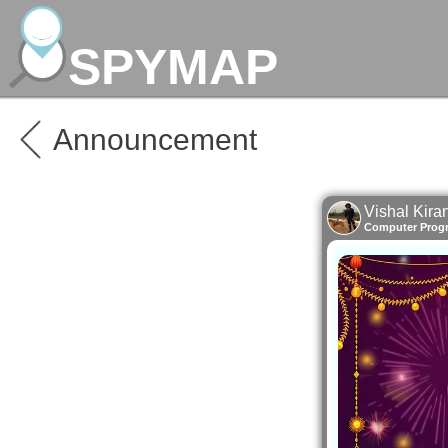
SPYMAP
Announcement
Vishal Kira
Computer Prog